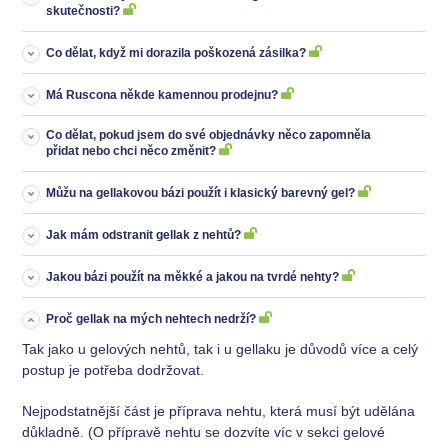
skutečnosti?
Co dělat, když mi dorazila poškozená zásilka?
Má Ruscona někde kamennou prodejnu?
Co dělat, pokud jsem do své objednávky něco zapomněla
přidat nebo chci něco změnit?
Můžu na gellakovou bázi použít i klasický barevný gel?
Jak mám odstranit gellak z nehtů?
Jakou bázi použít na měkké a jakou na tvrdé nehty?
Proč gellak na mých nehtech nedrží?
Tak jako u gelových nehtů, tak i u gellaku je důvodů více a celý
postup je potřeba dodržovat.
Nejpodstatnější část je příprava nehtu, která musí být udělána
důkladně. (O přípravě nehtu se dozvíte víc v sekci gelové