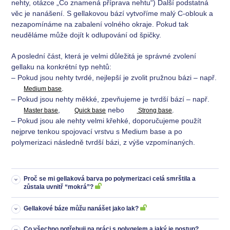
nehty, otázce „Co znamená příprava nehtu“) Další podstatná
věc je nanášení. S gellakovou bází vytvoříme malý C-oblouk a
nezapomínáme na zabalení volného okraje. Pokud tak
neuděláme může dojít k odlupování od špičky.
A poslední část, která je velmi důležitá je správné zvolení
gellaku na konkrétní typ nehtů:
– Pokud jsou nehty tvrdé, nejlepší je zvolit pružnou bázi – např.
.
Medium base
– Pokud jsou nehty měkké, zpevňujeme je tvrdší bází – např.
,
nebo
.
Master base
Quick base
Strong base
– Pokud jsou ale nehty velmi křehké, doporučujeme použít
nejprve tenkou spojovací vrstvu s Medium base a po
polymerizaci následně tvrdší bázi, z výše vzpomínaných.
Proč se mi gellaková barva po polymerizaci celá smrštila a
zůstala uvnitř “mokrá”?
Gellakové báze můžu nanášet jako lak?
Co všechno potřebuji na práci s polygelem a jaký je postup?